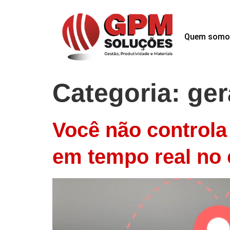
Quem somo
Categoria:
ger
Você não controla 
em tempo real no