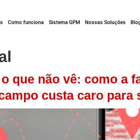
s
Como funciona
Sistema GPM
Nossas Soluções
Blo
al
o que não vê: como a fal
 campo custa caro para