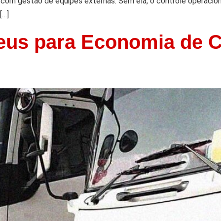
 com gestão de equipes externas. Sem ela, o controle operaci
[…]
eus para Economia de 