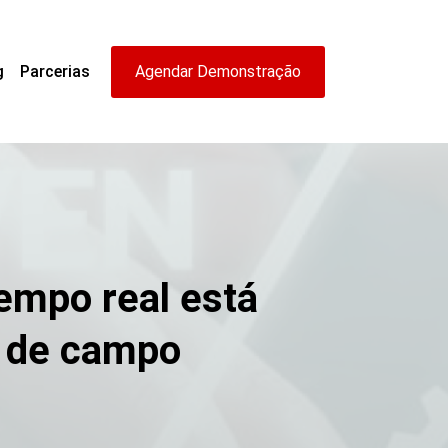
g
Parcerias
Agendar Demonstração
empo real está
s de campo