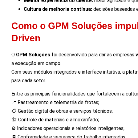
Melhor experiência do cliente:
maior agilidade e qu
Cultura de melhoria contínua:
decisões baseadas e
Como o GPM Soluções impul
Driven
O
GPM Soluções
foi desenvolvido para dar às empresas
v
a execução em campo.
Com seus módulos integrados e interface intuitiva, a pla
para cada setor.
Entre as principais funcionalidades que fortalecem a cultur
📍 Rastreamento e telemetria de frotas;
📋 Gestão digital de obras e serviços técnicos;
🏗️ Controle de materiais e almoxarifado;
⚙️ Indicadores operacionais e relatórios inteligentes;
🧾 Conformidade e segurança do trabalho integradas.