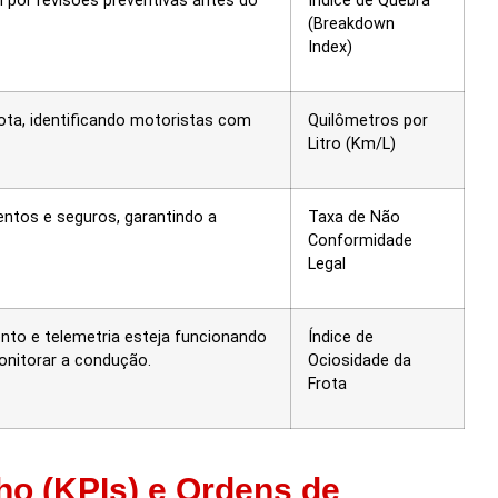
 por revisões preventivas antes do
Índice de Quebra
(Breakdown
Index)
rota, identificando motoristas com
Quilômetros por
Litro (Km/L)
mentos e seguros, garantindo a
Taxa de Não
Conformidade
Legal
nto e telemetria esteja funcionando
Índice de
onitorar a condução.
Ociosidade da
Frota
ho (KPIs) e Ordens de