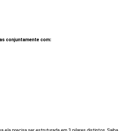
 mas conjuntamente com:
a ela precisa ser estruturada em 3 pilares distintos. Saiba