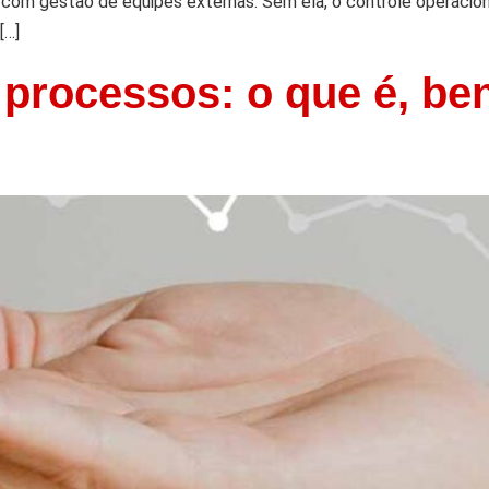
 com gestão de equipes externas. Sem ela, o controle operaci
[…]
processos: o que é, be