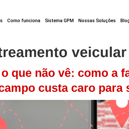
s
Como funciona
Sistema GPM
Nossas Soluções
Blo
treamento veicular
o que não vê: como a fal
 campo custa caro para