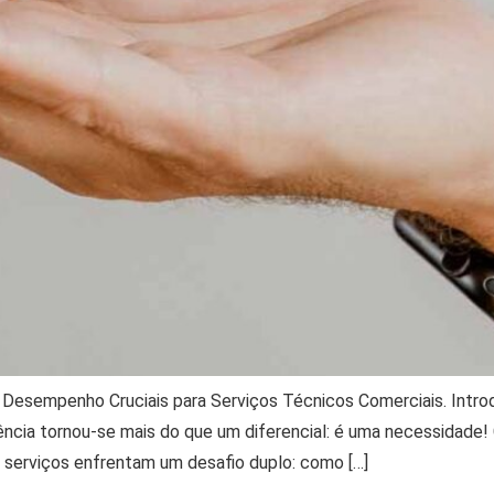
 Desempenho Cruciais para Serviços Técnicos Comerciais. Intro
iência tornou-se mais do que um diferencial: é uma necessidad
 serviços enfrentam um desafio duplo: como […]