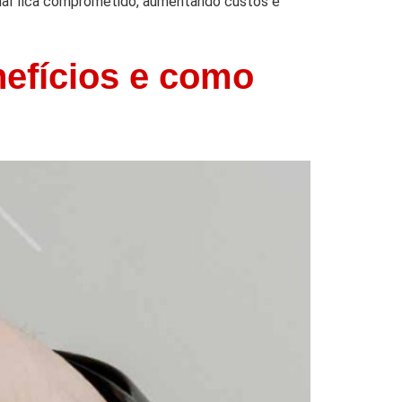
onal fica comprometido, aumentando custos e
nefícios e como