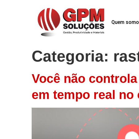
Quem somo
Categoria:
ras
Você não controla 
em tempo real no