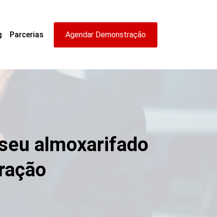
g
Parcerias
Agendar Demonstração
e seu almoxarifado
ração