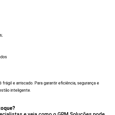
s;
ados
rágil e arriscado. Para garantir eficiência, segurança e
estão inteligente.
stoque?
ialistas e veja como o GPM Soluções pode